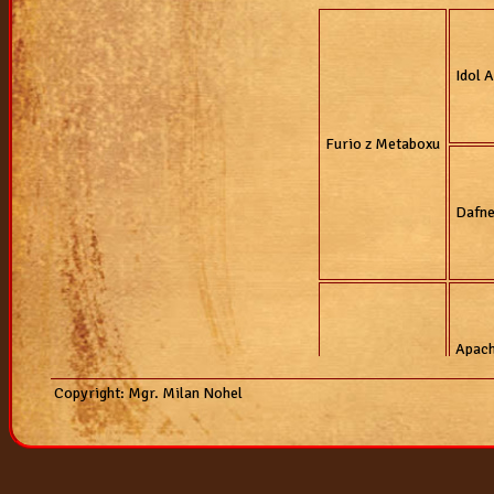
2007
vrh "k"
vrh "j"
vrh "i"
vrh "h"
Idol 
vrh "g"
vrh "f"
vrh "e"
Furio z Metaboxu
Dafne
Apach
Copyright: Mgr. Milan Nohel
Ell Orion Chov
Glori