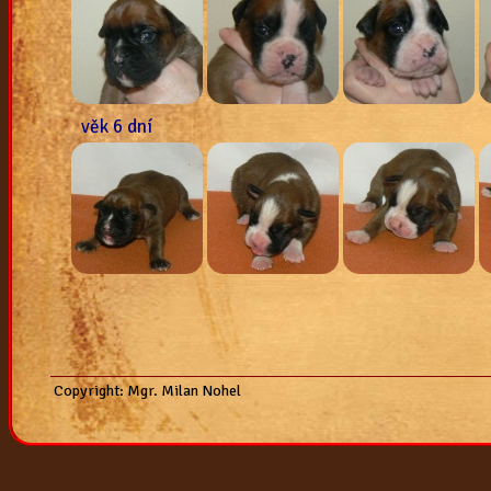
2007
vrh "k"
vrh "j"
vrh "i"
vrh "h"
vrh "g"
vrh "f"
věk 6 dní
vrh "e"
Copyright: Mgr. Milan Nohel
Atibox Jg.