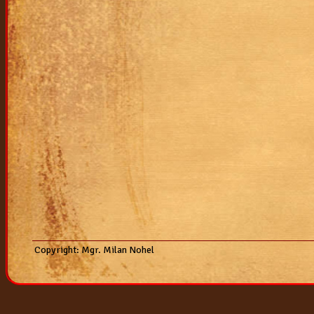
2007
vrh "k"
vrh "j"
vrh "i"
vrh "h"
vrh "g"
vrh "f"
vrh "e"
Copyright: Mgr. Milan Nohel