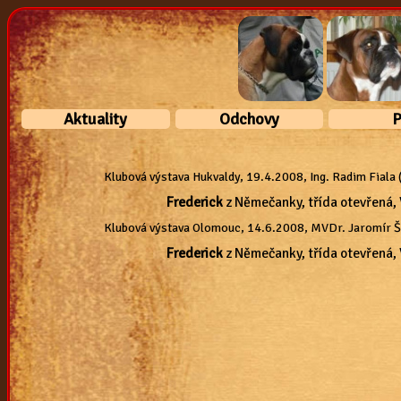
Aktuality
Odchovy
P
2023
vrh"x"
W
Klubová výstava Hukvaldy, 19.4.2008, Ing. Radim Fiala 
2020
vrh"w"
† M
2019
vrh"v"
Frederick
z Němečanky, třída otevřená, 
† Fre
2017
vrh"u"
Klubová výstava Olomouc, 14.6.2008, MVDr. Jaromír Š
2016
vrh"t"
Frederick
z Němečanky, třída otevřená, 
2015
vrh"s"
2014
vrh"r"
2013
vrh"q"
2012
vrh"p"
2011
vrh"o"
2010
vrh "n"
2009
vrh "m"
2008
vrh "l"