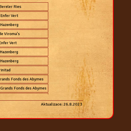
Bereler Ries
'Enfer Vert
. Hazenberg
de Viroma's
Enfer Vert
. Hazenberg
. Hazenberg
rinitad
Grands Fonds des Abymes
 Grands Fonds des Abymes
 Hazenberg
Aktualizace: 26.8.2023
. Hazenberg
a Grotte des Moinillons
Worikben