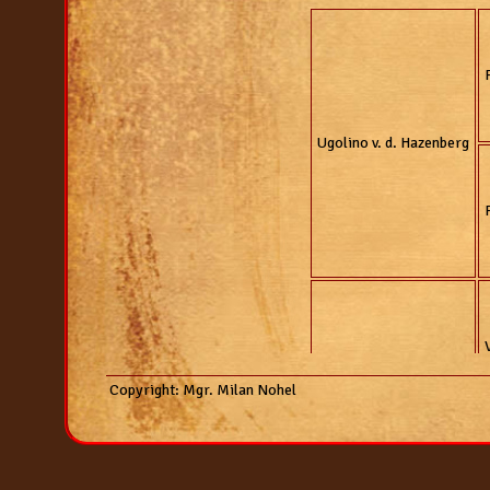
2007
vrh "k"
vrh "j"
vrh "i"
vrh "h"
vrh "g"
vrh "f"
vrh "e"
Ugolino v. d. Hazenberg
Copyright: Mgr. Milan Nohel
Jo z Metaboxu