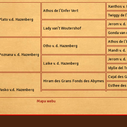
Xanthos v. 
Athos de l'Enfer Vert
Twiggy de l
Plato v.d. Hazenberg
Jerom v. d
Lady van't Woutershof
Gonda van 
Athos de l'
Otho v. d. Hazenberg
Mandi v. d
Poznana v. d. Hazenberg
Jerom v. d
Laike v. d. Hazenberg
Idylle del T
Cajal des 
Hiram des Grans Fonds des Abymes
Esthee des
Vasko v.d. Hazenberg
Plato v. d.
Sara v. d. Hazenberg
Mapa webu
Prisca v. d
Clovis de l
Flint v. Wordanis
Orakel v. 
Xora z Metaboxu